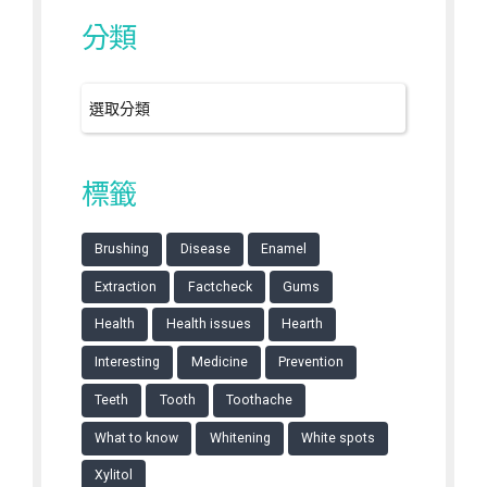
分類
標籤
Brushing
Disease
Enamel
Extraction
Factcheck
Gums
Health
Health issues
Hearth
Interesting
Medicine
Prevention
Teeth
Tooth
Toothache
What to know
Whitening
White spots
Xylitol