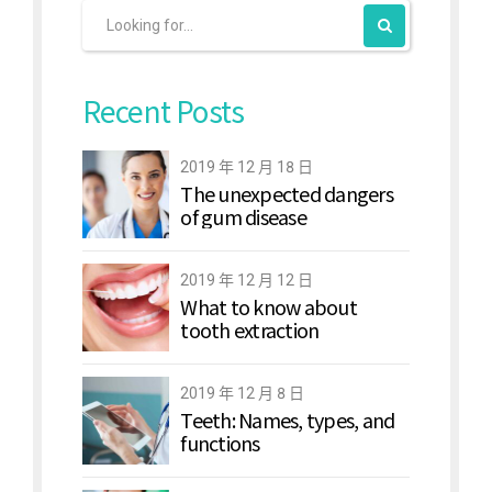
Recent Posts
2019 年 12 月 18 日
The unexpected dangers
of gum disease
2019 年 12 月 12 日
What to know about
tooth extraction
2019 年 12 月 8 日
Teeth: Names, types, and
functions