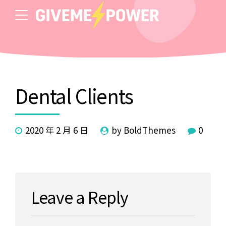
Dental Clients
2020 年 2 月 6 日
by BoldThemes
0
Leave a Reply