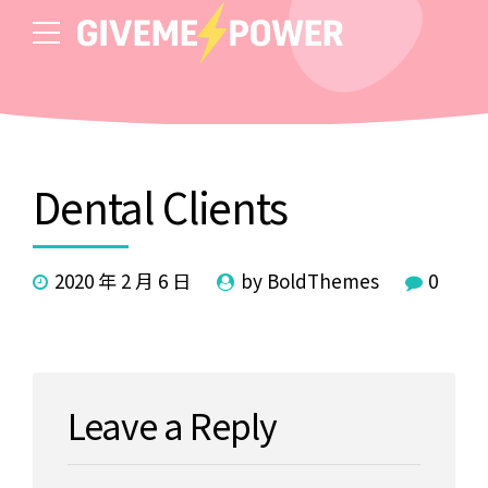
Dental Clients
2020 年 2 月 6 日
by BoldThemes
0
Leave a Reply