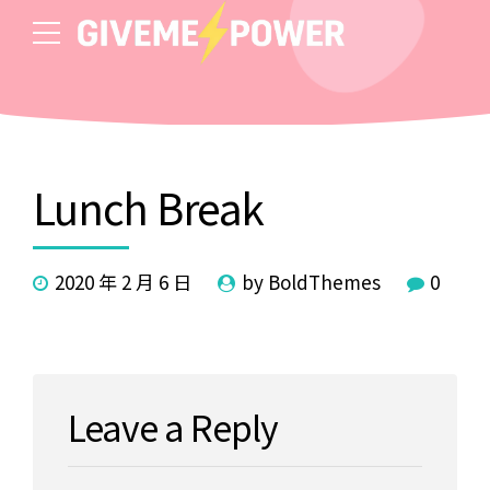
Lunch Break
2020 年 2 月 6 日
by BoldThemes
0
Leave a Reply